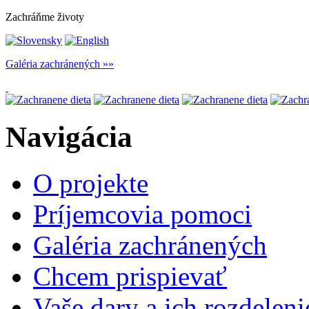
Zachráňme životy
Galéria zachránených
Navigácia
O projekte
Príjemcovia pomoci
Galéria zachránených
Chcem prispievať
Vaše dary a ich rozdeleni