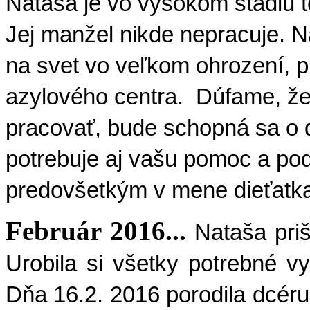
Nataša je vo vysokom štádiu t
Jej manžel nikde nepracuje. Na
na svet vo veľkom ohrození, pr
azylového centra.
Dúfame, že
pracovať, bude schopná sa o d
potrebuje aj vašu pomoc a po
predovšetkým v mene dieťatka
Február 2016...
Nataša pri
Urobila si všetky potrebné v
Dňa 16.2. 2016 porodila dcér