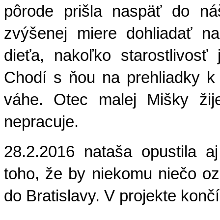
pôrode prišla naspäť do n
zvýšenej miere dohliadať n
dieťa, nakoľko starostlivosť
Chodí s ňou na prehliadky k 
váhe. Otec malej Mišky žij
nepracuje.
28.2.2016 nataša opustila a
toho, že by niekomu niečo oz
do Bratislavy
. V projekte kon