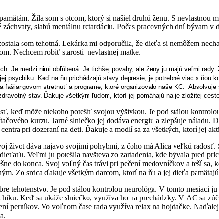
ätám. Žila som s otcom, ktorý si našiel druhú ženu. S nevlastnou mamou
é záchvaty, slabú mentálnu retardáciu. Počas pracovných dní bývam v 
zostala som tehotná. Lekárka mi odporučila, že dieťa si nemôžem necha
dom. Nechcem robiť starosti
nevlastnej matke.
ich. Je medzi nimi obľúbená. Je tichšej povahy, ale ženy ju majú veľmi rady.
jej psychiku. Keď na ňu prichádzajú stavy depresie, je potrebné viac s ňou k
 na fašiangovom stretnutí a programe, ktoré organizovalo naše KC.
Absolvuje 
 zdravotný stav. Ďakuje všetkým ľuďom, ktorí jej pomáhajú na je zložitej cest
ť, keď môže niekoho potešiť svojou výšivkou. Je pod stálou kontrolou 
čítačového kurzu. Jarné slniečko jej dodáva energiu a zlepšuje náladu.
ntra pri dozeraní na deti. Ďakuje a modlí sa za všetkých, ktorí jej ak
Svoj život dáva najavo svojimi pohybmi, z čoho má Alica veľkú radosť.
ieťaťu. Veľmi ju potešila návšteva zo zariadenia, kde bývala pred príc
pešne do konca. Svoj voľný čas trávi pri pečení medovníčkov a teší sa,
iným. Zo srdca ďakuje všetkým darcom, ktorí na ňu a jej dieťa pamätajú
e tehotenstvo. Je pod stálou kontrolou neurológa. V tomto mesiaci ju 
sychiku. Keď sa ukáže slniečko, využíva ho na prechádzky. V AC sa zúč
ení perníkov. Vo voľnom čase rada využíva relax na hojdačke. Naďalej
a.