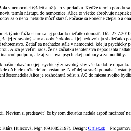
Bola v nemocnici týždeň a už je to v poriadku. Keďže termín pôrodu sa bl
 stanoviť termín nástupu do nemocnice. Alica to všetko absolvuje napri
vodov sa o neho
nebude môcť starať. Počasie sa konečne zlepšilo a ona
iek týmto ťažkostiam sa jej podarilo dieťatko donosiť. Dňa 27.7.2010 
 že jej zdravotný stav a osobné okolnosti jej nedovoľujú si dieťatko p
é tehotenstvo. Zatiaľ sa nachádza stále v nemocnici, kde ju psychicky p
porou.
Alica je veľmi rada, že na začiatku tehotenstva nepodľahla nátla
nančnú podporu, ale aj za slová
psychickej podpory a za modlitby
.
k našim obavám o jej psychický zdravotný stav všetko dobre dopadlo. 
, kde oň bude určite dobre postarané. Naďalej sa snaží pomáhať
ostatný
í šestonedelia Alica je rozhodnutá odísť z AC do miesta svojho bydlis
ácii. Neviem si predstaviť, že by som dieťatku nedala aspoň možnosť 
: Klára Hulecová, Mgr. (0910852197). Design:
Orflex.sk
– Programov