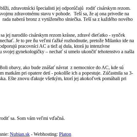
íži, zdravotnícki špecialisti jej odporúčajú
rodiť cisárskym rezom.
ek svojmu zdravotnému stavu v pohode.
Teší sa, že aj ona privedie na
rada naberá bronz z vytúženého slniečka. Teší sa z každého nového
sa jej narodilo cisárskym rezom krásne, zdravé dieťatko - synček
onechať. Je to pre ňu veľmi ťažké rozhodnutie, pretože Milanko ide na
odporujú pracovníci AC a tiež aj dula, ktorá ju intenzívne
ku svojej gynekologičky – nechať si umelo ukončiť tehotenstvo a našla
Boli obavy, ako bude znášať návrat
z nemocnice do AC, kde sú
m matkám pri opatere detí - pokolíše ich a popestuje. Zúčastnila sa 3-
ka. Ešte znovu ďakuje všetkým, ktorí jej akokoľvek pomáhali pri
narodiť sa. Som vám veľmi vďačná.
anie:
Nubian.sk
- Webhosting:
Platon