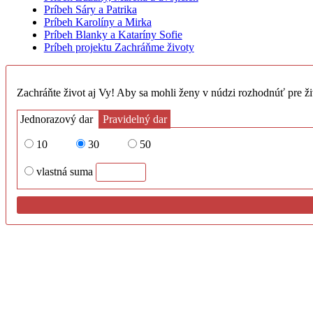
Príbeh Sáry a Patrika
Príbeh Karolíny a Mirka
Príbeh Blanky a Kataríny Sofie
Príbeh projektu Zachráňme životy