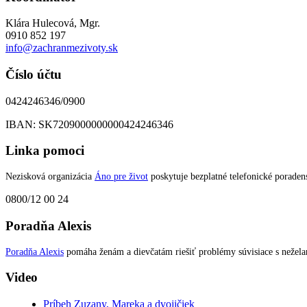
Klára Hulecová, Mgr.
0910 852 197
info@zachranmezivoty.sk
Číslo účtu
0424246346/0900
IBAN: SK7209000000000424246346
Linka pomoci
Nezisková organizácia
Áno pre život
poskytuje bezplatné telefonické poradens
0800/12 00 24
Poradňa Alexis
Poradňa Alexis
pomáha ženám a dievčatám riešiť problémy súvisiace s nežel
Video
Príbeh Zuzany, Mareka a dvojičiek