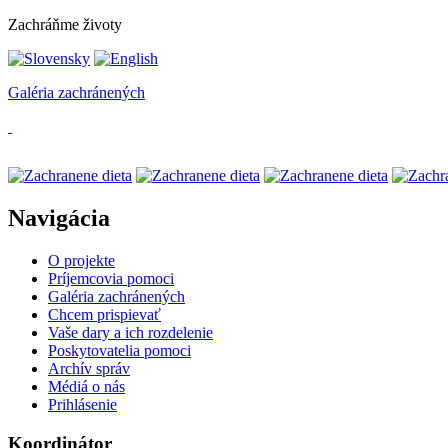
Zachráňme životy
Galéria zachránených
Navigácia
O projekte
Príjemcovia pomoci
Galéria zachránených
Chcem prispievať
Vaše dary a ich rozdelenie
Poskytovatelia pomoci
Archív správ
Médiá o nás
Prihlásenie
Koordinátor