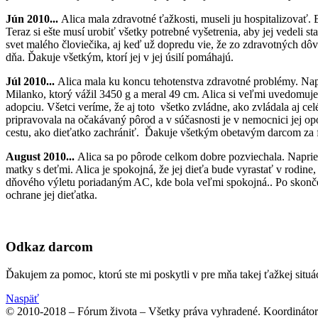
Jún 2010...
Alica mala zdravotné ťažkosti, museli ju hospitalizovať. 
Teraz si ešte musí urobiť všetky potrebné vyšetrenia, aby jej vedeli
svet malého človiečika, aj keď už dopredu vie, že zo zdravotných dô
dňa. Ďakuje všetkým, ktorí jej v jej úsilí pomáhajú.
Júl 2010...
Alica mala ku koncu tehotenstva zdravotné problémy. Napr
Milanko, ktorý vážil 3450 g a meral 49 cm. Alica si veľmi uvedomuje,
adopciu. Všetci veríme, že aj toto
všetko zvládne, ako zvládala aj cel
pripravovala na očakávaný pôrod a v súčasnosti je v nemocnici jej o
cestu, ako dieťatko zachrániť.
Ďakuje všetkým obetavým darcom za fi
August 2010...
Alica sa po pôrode celkom dobre pozviechala. Naprie
matky s deťmi. Alica je spokojná, že jej dieťa bude vyrastať v rodine
dňového výletu poriadaným AC, kde bola veľmi spokojná.. Po skončen
ochrane jej dieťatka.
Odkaz darcom
Ďakujem za pomoc, ktorú ste mi poskytli v pre mňa takej ťažkej situ
Naspäť
© 2010-2018 – Fórum života – Všetky práva vyhradené. Koordinátor