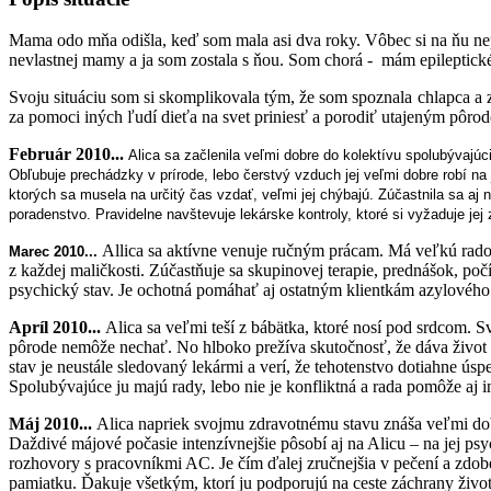
Mama odo mňa odišla, keď som mala asi dva roky. Vôbec si na ňu nepam
nevlastnej mamy a ja som zostala s ňou. Som chorá -
mám epileptick
Svoju situáciu som si skomplikovala tým, že som spoznala chlapca a 
za pomoci iných ľudí dieťa na svet priniesť a porodiť utajeným pôro
Február 2010...
Alica sa začlenila veľmi dobre do kolektívu spolubývajúc
Obľubuje prechádzky v prírode, lebo čerstvý vzduch jej veľmi dobre robí na 
ktorých sa musela na určitý čas vzdať, veľmi jej chýbajú. Zúčastnila sa aj
poradenstvo. Pravidelne navštevuje lekárske kontroly, ktoré si vyžaduje jej
Allica sa aktívne venuje ručným prácam. Má veľkú rados
Marec 2010...
z každej maličkosti. Zúčastňuje sa skupinovej terapie, prednášok, po
psychický stav. Je ochotná pomáhať aj ostatným klientkám azylového ce
Apríl 2010...
Alica sa veľmi teší z bábätka, ktoré nosí pod srdcom. 
pôrode nemôže nechať. No hlboko prežíva skutočnosť, že dáva život d
stav je neustále sledovaný lekármi a verí, že tehotenstvo dotiahne ús
Spolubývajúce ju majú rady, lebo nie je konfliktná a rada pomôže aj 
Máj 2010...
Alica napriek svojmu zdravotnému stavu znáša veľmi dobr
Daždivé májové počasie intenzívnejšie pôsobí aj na Alicu – na jej p
rozhovory s pracovníkmi AC. Je čím ďalej zručnejšia v pečení a zdob
pamiatku. Ďakuje všetkým, ktorí ju podporujú na ceste záchrany život