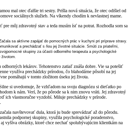
 mal otec ďalšie tri sestry. Prišla nová situácia, že otec odišiel od
domove sociálnych služieb. Na víkendy chodím k nevlastnej mame.
ť pre môj zdravotný stav a teda musím ísť na potrat. Rozhodla som sa
 Začala sa aktívne zapájať do pomocných prác v kuchyni pri príprave stravy.
omunikovať a prechádzať s ňou jej životné situácie. Smúti za priateľmi,
svojpomocné skupiny za účasti odborného terapeuta a psychologické
e životom.
odborných lekárov. Tehotenstvo zatiaľ znáša dobre. Vie sa potešiť
 Denne využíva prechádzky prírodou, čo blahodárne pôsobí na jej
tívne pomáhajú v tomto zložitom úseku jej života.
 Silne si uvedomuje, že vzhľadom na svoju diagnózu si dieťatko po
hodom k nám. Verí, že po pôrode sa k nim znovu vráti. Jej zdravotný
 keď ich vlastnoručne vyzdobí. Miluje prechádzky v prírode.
.
začala navštevovať dula, ktorá ju bude sprevádzať až do pôrodu.
astnila podpornej skupiny, využila psychologické poradenstvo,
 aj vyšíva obrázky, ktoré chce nechať spolubývajúcim klientkám na