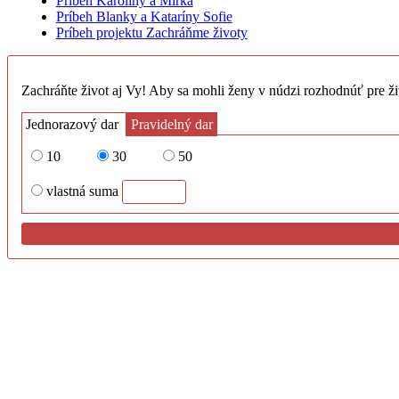
Príbeh Karolíny a Mirka
Príbeh Blanky a Kataríny Sofie
Príbeh projektu Zachráňme životy