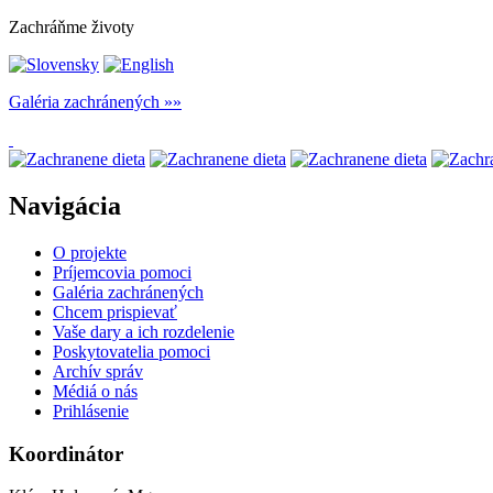
Zachráňme životy
Galéria zachránených
Navigácia
O projekte
Príjemcovia pomoci
Galéria zachránených
Chcem prispievať
Vaše dary a ich rozdelenie
Poskytovatelia pomoci
Archív správ
Médiá o nás
Prihlásenie
Koordinátor