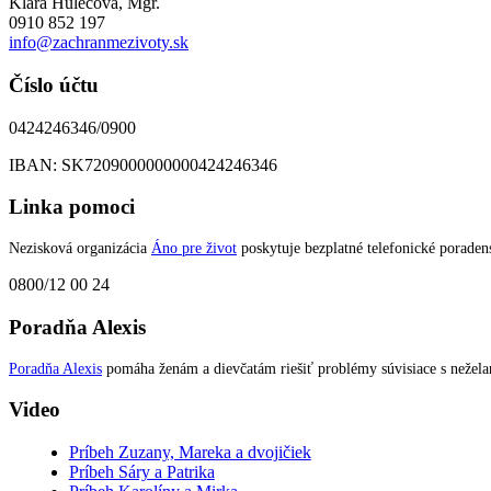
Klára Hulecová, Mgr.
0910 852 197
info@zachranmezivoty.sk
Číslo účtu
0424246346/0900
IBAN: SK7209000000000424246346
Linka pomoci
Nezisková organizácia
Áno pre život
poskytuje bezplatné telefonické poradens
0800/12 00 24
Poradňa Alexis
Poradňa Alexis
pomáha ženám a dievčatám riešiť problémy súvisiace s nežel
Video
Príbeh Zuzany, Mareka a dvojičiek
Príbeh Sáry a Patrika