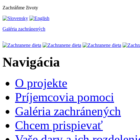
Zachráňme životy
Galéria zachránených
Navigácia
O projekte
Príjemcovia pomoci
Galéria zachránených
Chcem prispievať
Vaše dary a ich rozdeleni