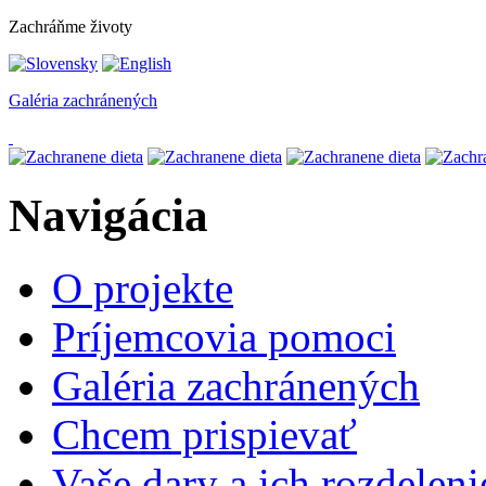
Zachráňme životy
Galéria zachránených
Navigácia
O projekte
Príjemcovia pomoci
Galéria zachránených
Chcem prispievať
Vaše dary a ich rozdeleni