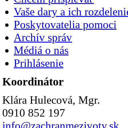
Vaše dary a ich rozdeleni
Poskytovatelia pomoci
Archív správ
Médiá o nás
Prihlásenie
Koordinátor
Klára Hulecová, Mgr.
0910 852 197
info@zachranmezivoty.sk