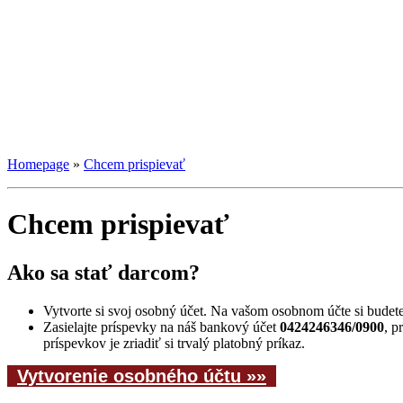
Homepage
»
Chcem prispievať
Chcem prispievať
Ako sa stať darcom?
Vytvorte si svoj osobný účet. Na vašom osobnom účte si budete 
Zasielajte príspevky na náš bankový účet
0424246346/0900
, p
príspevkov je zriadiť si trvalý platobný príkaz.
Vytvorenie osobného účtu
http://kupicpigulki.pl/