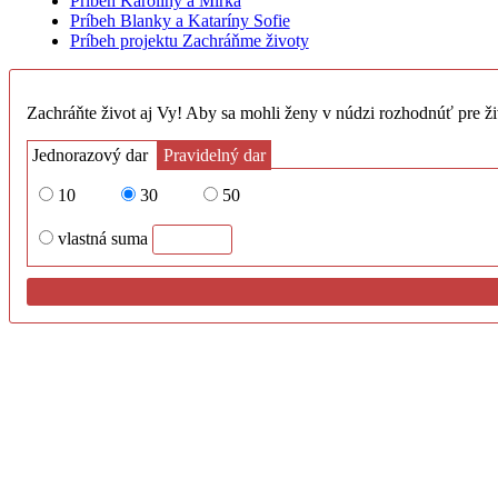
Príbeh Karolíny a Mirka
Príbeh Blanky a Kataríny Sofie
Príbeh projektu Zachráňme životy