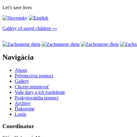
Let’s save lives
Gallery of saved children
Navigácia
About
Príjemcovia pomoci
Gallery
Chcem prispievať
Vaše dary a ich rozdelenie
Poskytovatelia pomoci
Archive
Ďakujeme
Login
Coordinator