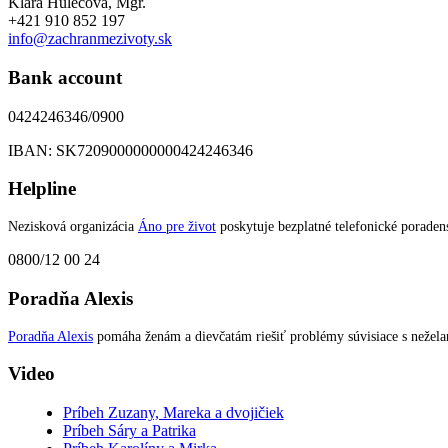
Klára Hulecová, Mgr.
+421 910 852 197
info@zachranmezivoty.sk
Bank account
0424246346/0900
IBAN: SK7209000000000424246346
Helpline
Nezisková organizácia
Áno pre život
poskytuje bezplatné telefonické poradens
0800/12 00 24
Poradňa Alexis
Poradňa Alexis
pomáha ženám a dievčatám riešiť problémy súvisiace s nežel
Video
Príbeh Zuzany, Mareka a dvojičiek
Príbeh Sáry a Patrika