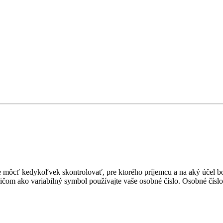
môcť kedykoľvek skontrolovať, pre ktorého príjemcu a na aký účel boli
ričom ako variabilný symbol používajte vaše osobné číslo. Osobné číslo