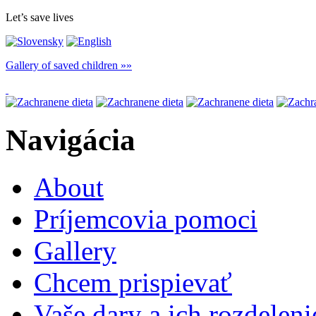
Let’s save lives
Gallery of saved children
Navigácia
About
Príjemcovia pomoci
Gallery
Chcem prispievať
Vaše dary a ich rozdeleni