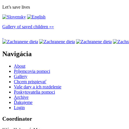
Let’s save lives
Gallery of saved children
Navigácia
About
Príjemcovia pomoci
Gallery
Chcem prispievať
Vaše dary a ich rozdelenie
Poskytovatelia pomoci
Archive
Ďakujeme
Login
Coordinator