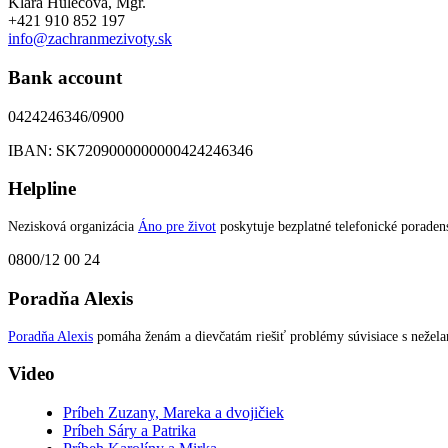
Klára Hulecová, Mgr.
+421 910 852 197
info@zachranmezivoty.sk
Bank account
0424246346/0900
IBAN: SK7209000000000424246346
Helpline
Nezisková organizácia
Áno pre život
poskytuje bezplatné telefonické poradens
0800/12 00 24
Poradňa Alexis
Poradňa Alexis
pomáha ženám a dievčatám riešiť problémy súvisiace s nežel
Video
Príbeh Zuzany, Mareka a dvojičiek
Príbeh Sáry a Patrika