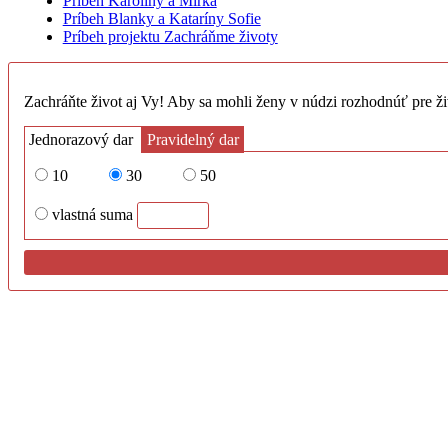
Príbeh Karolíny a Mirka
Príbeh Blanky a Kataríny Sofie
Príbeh projektu Zachráňme životy